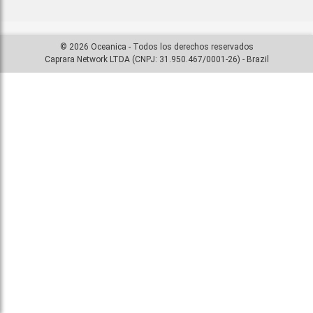
© 2026 Oceanica - Todos los derechos reservados
Caprara Network LTDA (CNPJ: 31.950.467/0001-26) - Brazil